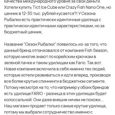
качества международного уровня за свои деньги.
Хотели купить Tict Ice Cube или Crazy Fish Nano One, но
ценник в 12-30 тыс. рублей кусается?! У Сезона
Рыбалки есть практически идентичные удилища с
практически идентичными характеристиками, но за
бюджетный ценник.
Название "Сезон Рыбалки" появилось из-за того, что
данный бренд отпачковался от компания Fish Season,
которую многие знают по корейским крючкам в
зеленой пачке и таким удилищам как Fario. Так вот.
Новая компания включила в себя именно тех людей,
которые хотели развиваться и идти вперед, производя
все более крутые спиннинги в бюджетном сегменте.
Потому несмотря на то, что например у обоих брендов
есть удилище FARIO - разница в этих удилищах будет
колоссальной. Они даже внешне ничем не похожи...
Наш магазин продает только самые крутые удилища,
потому мы выбрали сотрудничество именно с