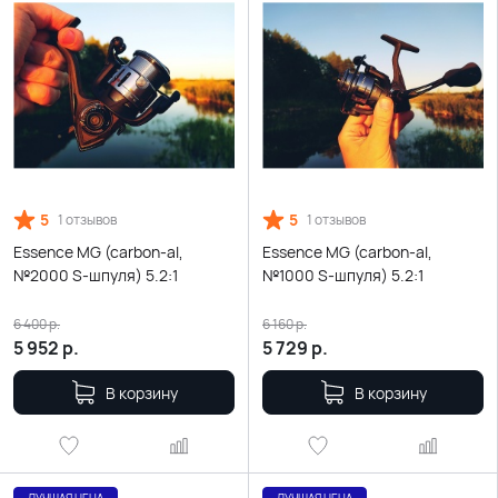
5
5
1 отзывов
1 отзывов
Essence MG (carbon-al,
Essence MG (carbon-al,
№2000 S-шпуля) 5.2:1
№1000 S-шпуля) 5.2:1
6 400
р.
6 160
р.
5 952
р.
5 729
р.
В корзину
В корзину