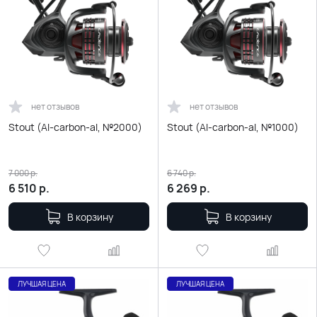
нет отзывов
нет отзывов
Stout (Al-carbon-al, №2000)
Stout (Al-carbon-al, №1000)
7 000
р.
6 740
р.
6 510
р.
6 269
р.
В корзину
В корзину
ЛУЧШАЯ ЦЕНА
ЛУЧШАЯ ЦЕНА