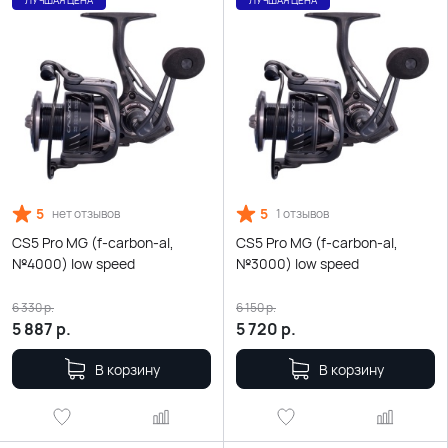
ЛУЧШАЯ ЦЕНА
ЛУЧШАЯ ЦЕНА
5
5
нет отзывов
1 отзывов
CS5 Pro MG (f-carbon-al,
CS5 Pro MG (f-carbon-al,
№4000) low speed
№3000) low speed
6 330
р.
6 150
р.
5 887
р.
5 720
р.
В корзину
В корзину