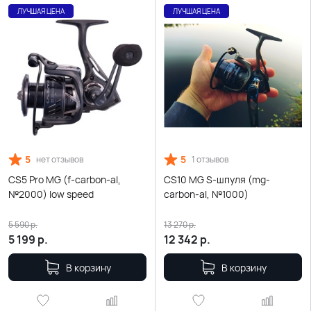
ЛУЧШАЯ ЦЕНА
ЛУЧШАЯ ЦЕНА
5
5
нет отзывов
1 отзывов
CS5 Pro MG (f-carbon-al,
CS10 MG S-шпуля (mg-
№2000) low speed
carbon-al, №1000)
5 590
р.
13 270
р.
5 199
р.
12 342
р.
В корзину
В корзину