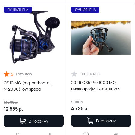
ЛУЧШАЯ ЦЕНА
ЛУЧШАЯ ЦЕНА
5
нет отзывов
1 отзывов
2026 CS5 Pro 1000 MG,
CS10 MG (mg-carbon-al,
низкопрофильная шпуля
№2000) low speed
5 080
р.
13 500
р.
4 725
р.
12 555
р.
В корзину
В корзину