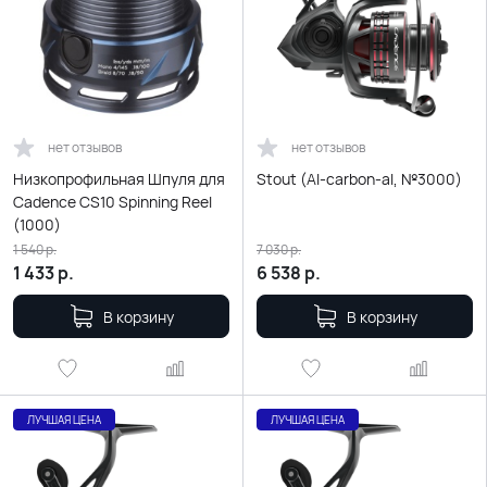
нет отзывов
нет отзывов
Низкопрофильная Шпуля для
Stout (Al-carbon-al, №3000)
Cadence CS10 Spinning Reel
(1000)
1 540
р.
7 030
р.
1 433
р.
6 538
р.
В корзину
В корзину
ЛУЧШАЯ ЦЕНА
ЛУЧШАЯ ЦЕНА