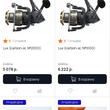
5
5
1 отзывов
1 отзывов
Lux (carbon-al, №2000)
Lux (carbon-al, №1000)
5 460
р.
6 690
р.
5 078
р.
6 222
р.
В корзину
В корзину
ЛУЧШАЯ ЦЕНА
ЛУЧШАЯ ЦЕНА