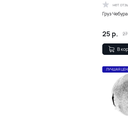
нет отз
Груз Чебура
25
р.
27
В ко
ЛУЧШАЯ ЦЕН