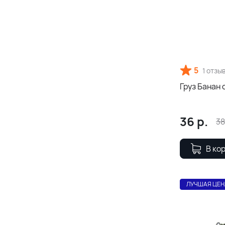
5
1 отзы
Груз Банан 
36
р.
38
В ко
ЛУЧШАЯ ЦЕН