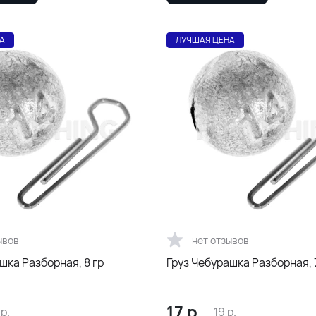
А
ЛУЧШАЯ ЦЕНА
ывов
нет отзывов
шка Разборная, 8 гр
Груз Чебурашка Разборная, 
17
р.
р.
19
р.