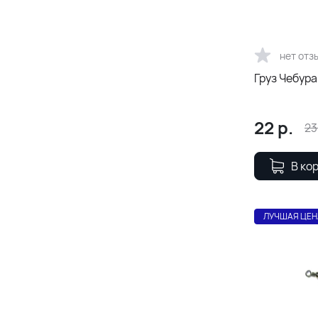
нет отз
Груз Чебура
22
р.
23
В ко
ЛУЧШАЯ ЦЕН