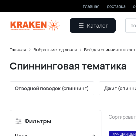
главная
доставка
с
Каталог
Главная
Выбрать метод ловли
Всё для спиннинга и каст
Спиннинговая тематика
Отводной поводок (спиннинг)
Джиг (спинн
Сортироват
Фильтры
ЛУЧШАЯ ЦЕН
Цена