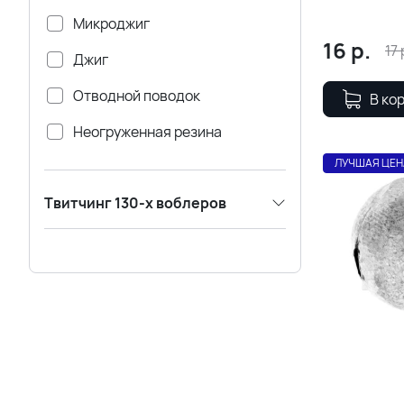
поводка)
Микроджиг
16
р.
17
Джиг
Отводной поводок
В ко
Неогруженная резина
ЛУЧШАЯ ЦЕН
Джиг-риг
Твитчинг 130-х воблеров
Дроп-шот
Поплавок
Фидер
Воблеры
бигбейты