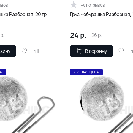
ывов
нет отзывов
шка Разборная, 20 гр
Груз Чебурашка Разборная, 1
24
р.
р.
26
р.
рзину
В корзину
А
ЛУЧШАЯ ЦЕНА