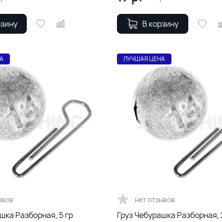
рзину
В корзину
А
ЛУЧШАЯ ЦЕНА
ывов
нет отзывов
шка Разборная, 5 гр
Груз Чебурашка Разборная, 