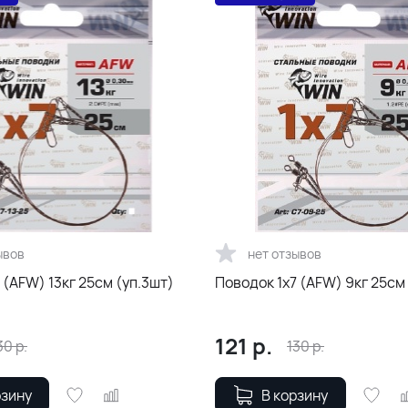
ывов
нет отзывов
 (AFW) 13кг 25см (уп.3шт)
Поводок 1х7 (AFW) 
121
р.
30
р.
130
р.
рзину
В корзину