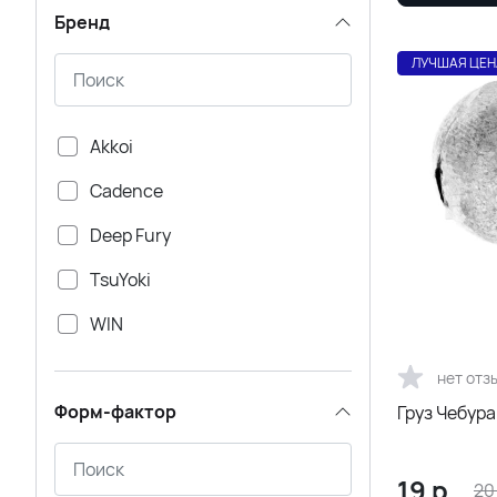
Бренд
ЛУЧШАЯ ЦЕН
Akkoi
Cadence
Deep Fury
TsuYoki
WIN
Сезон Рыбалки
нет отз
Форм-фактор
Груз Чебура
19
р.
20