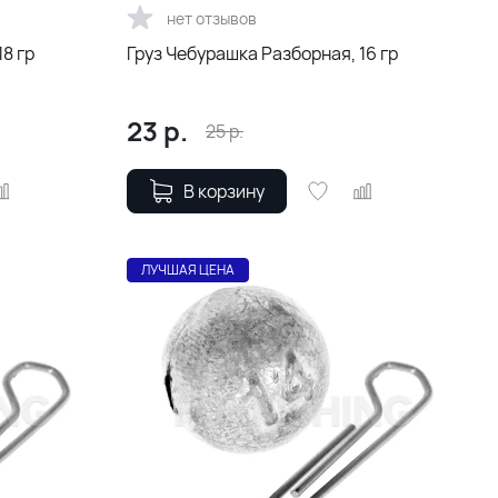
нет отзывов
8 гр
Груз Чебурашка Разборная, 16 гр
23
р.
25
р.
В корзину
ЛУЧШАЯ ЦЕНА