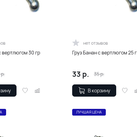
вов
нет отзывов
с вертлюгом 30 гр
Груз Банан с вертлюгом 25 
33
р.
р.
35
р.
рзину
В корзину
А
ЛУЧШАЯ ЦЕНА