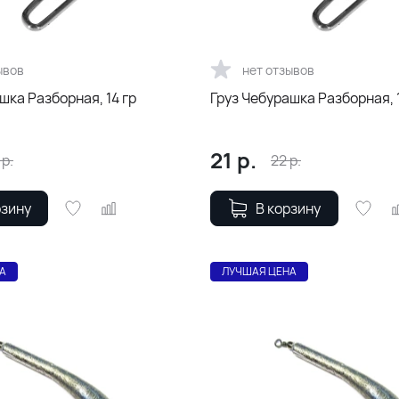
ывов
нет отзывов
шка Разборная, 14 гр
Груз Чебурашка Разборная, 1
21
р.
р.
22
р.
рзину
В корзину
А
ЛУЧШАЯ ЦЕНА