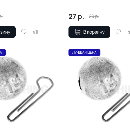
27
р.
р.
29
р.
рзину
В корзину
А
ЛУЧШАЯ ЦЕНА