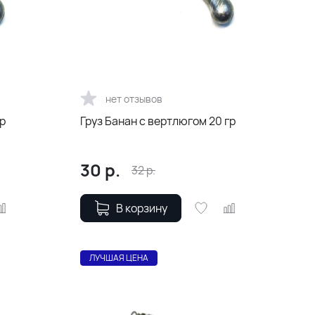
нет отзывов
гр
Груз Банан с вертлюгом 20 гр
30
р.
32
р.
В корзину
ЛУЧШАЯ ЦЕНА