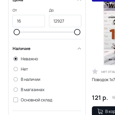
От
До
Наличие
Неважно
Нет
нет отз
В наличии
Поводок 1х7
В магазинах
121
р.
1
Основной склад
Удаленный склад CADENCE
В ко