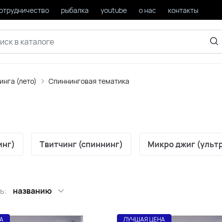
отрудничество
рыбалка
youtube
о нас
контакты
инга (лето)
Спиннинговая тематика
инг)
Твитчинг (спиннинг)
Микро джиг (ульт
ь:
названию
А
ЛУЧШАЯ ЦЕНА