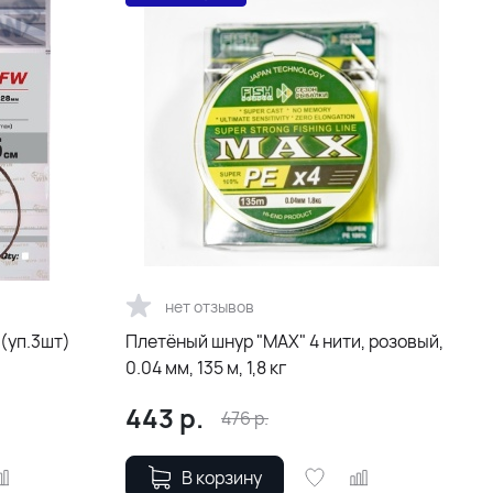
нет отзывов
9кг 25см (уп.3шт)
Плетёный шнур "MAX" 4 нити, розовый,
0.04 мм, 135 м, 1,8 кг
443
р.
476
р.
В корзину