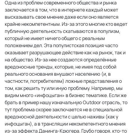
Одна из проблем современного общества и рынка
заключается в том, что в интернете каждый может
высказывать свое мнение даже если оно является
крайне некомпетентным. Из-за этого многие кто ведет
публичную деятельность скатываются в популизм,
который не имеет ничего общего с реальным
положением дел. Эта популистская позиция часто
оказывает разрушающее действие как на рынок, так и
на общество. Из-за нее создаются определённые
вредоносные тренды, которые, не имея под собой
реального основания внушают населению (и, в
частности, потребителям) ложные представления о
том, как решить ту или иную проблему. Например, мы
видим много «инфоцыган» в бизнес тематике. Если же
брать в пример нашу изначальную Outdoor отрасль, то
тут проблема скорее заключается не в специальной
вредоносной деятельности с целью наживы (как у
инфоцыган), а в трансляции некомпетентного мнения
из-за эффекта Данинга-Крюгера. Грубо говоря, кто-то