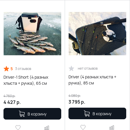
5
нет отзывов
3 отзывов
Driver (4 разных хлыста +
Driver-1 Short (4 разных
ручка), 85 см
хлыста + ручка), 65 см
4 080
р.
4 760
р.
3 795
р.
4 427
р.
В корзину
В корзину