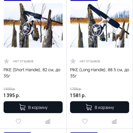
нет отзывов
нет отзывов
PIKE (Short Handle), 82 см, до
PIKE (Long Handle), 88.5 см, до
35г
35г
1 500
р.
1 700
р.
1 395
р.
1 581
р.
В корзину
В корзину