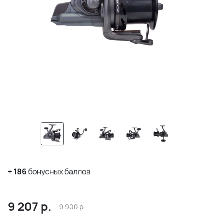
+
186
бонусных баллов
9 207
р.
9 900
р.