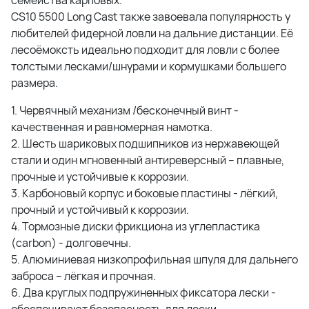
CS10 5500 Long Cast также завоевала популярность у
любителей фидерной ловли на дальние дистанции. Её
лесоёмоксть идеально подходит для ловли с более
толстыми лесками/шнурами и кормушками большего
размера.
1. Червячный механизм /бесконечный винт -
качественная и равномерная намотка.
2. Шесть шариковых подшипников из нержавеющей
стали и один мгновенный антиреверсный – плавные,
прочные и устойчивые к коррозии.
3. Карбоновый корпус и боковые пластины - лёгкий,
прочный и устойчивый к коррозии.
4. Тормозные диски фрикциона из углепластика
(carbon) - долговечны.
5. Алюминиевая низкопрофильная шпуля для дальнего
заброса – лёгкая и прочная.
6. Два круглых подпружиненных фиксатора лески -
обеспечивают безопасность для лески.