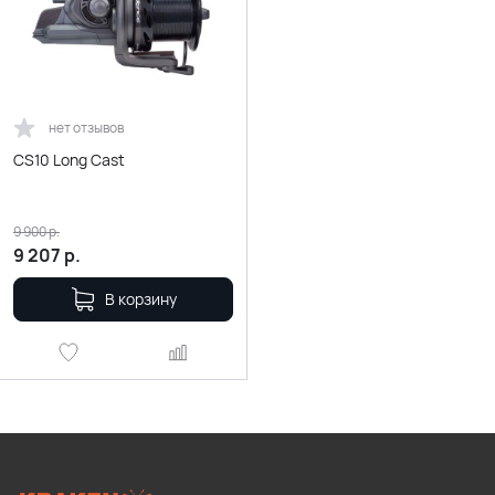
нет отзывов
CS10 Long Сast
9 900
р.
9 207
р.
В корзину