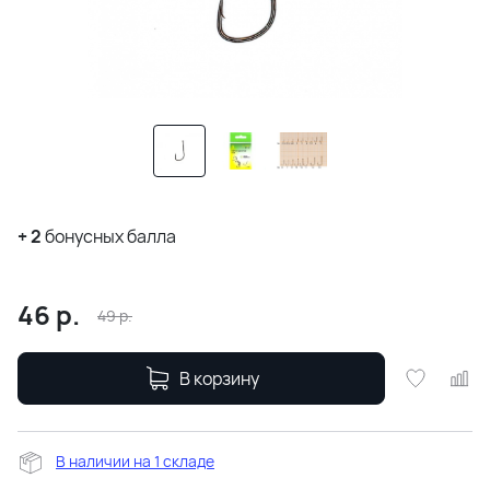
+
2
бонусных балла
46
р.
49
р.
В корзину
В наличии на 1 складе