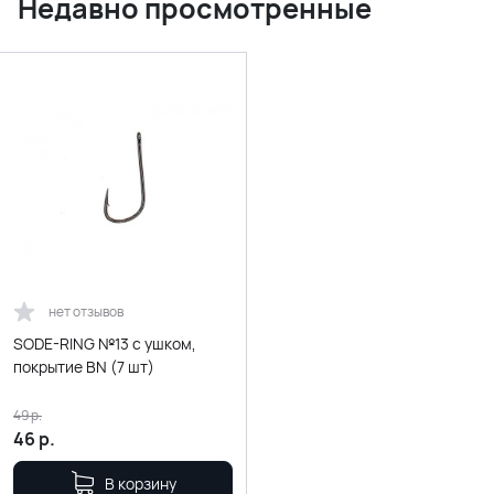
Недавно просмотренные
нет отзывов
SODE-RING №13 с ушком,
покрытие BN (7 шт)
49
р.
46
р.
В корзину