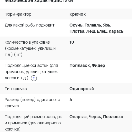
Физические характеристики
Форм-фактор
Крючок
Для какой рыбы подходит
Окунь, Голавль, Язь,
Плотва, Лещ, Елец, Карась
Количество в упаковке
10
(кроме катушек, удилищ и
т.д.) (шт)
Подходящие оснастки (для
Поплавок, Фидер
приманок, удилищ катушек,
лесок и т.д.)
?
Тип крючка
Одинарный
Размер (номер) одинарного
4
крючка
Подходящий размер насадок
Опарыш, Червь, Перловка
и приманок (для одинарного
крючка)