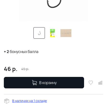
+
2
бонусных балла
46
р.
49
р.
В корзину
В наличии на 1 складе