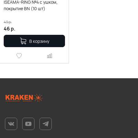
ISEAMA-RING №4 с ушком,
покрытие BN (10 шт)
49
р.
46
р.
В корзину